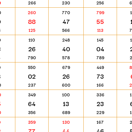
9
266
230
256
0
260
770
799
0
88
47
55
6
125
566
113
0
110
248
145
3
26
40
04
8
790
578
789
9
550
679
449
8
02
26
73
0
237
600
166
0
349
100
336
5
64
13
23
0
356
689
229
9
359
130
167
3
77
44
46