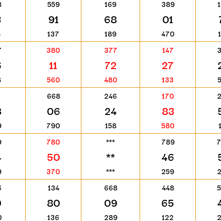
8
559
169
389
3
91
68
01
8
137
189
470
7
380
377
147
6
11
72
27
8
560
480
133
668
246
170
8
06
24
83
9
790
158
580
9
780
***
789
4
50
**
46
9
370
***
259
6
134
668
448
0
80
09
65
0
136
289
122