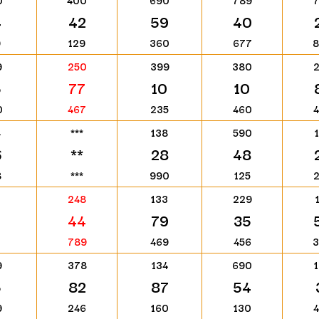
0
400
690
789
4
42
59
40
9
129
360
677
9
250
399
380
5
77
10
10
0
467
235
460
4
***
138
590
6
**
28
48
8
***
990
125
248
133
229
44
79
35
789
469
456
9
378
134
690
5
82
87
54
9
246
160
130