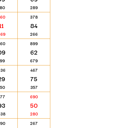
180
289
560
378
11
84
669
266
460
899
09
62
199
679
336
467
29
75
450
357
577
690
93
50
238
280
690
267