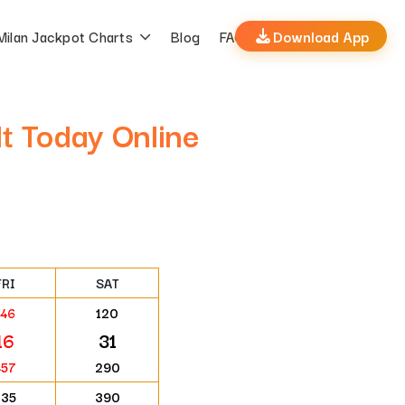
Milan Jackpot Charts
Blog
FAQs
Download App
t Today Online
FRI
SAT
146
120
16
31
457
290
235
390