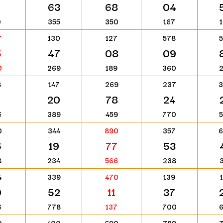
0
63
68
04
0
355
350
167
7
130
127
578
5
47
08
09
0
269
189
360
8
147
269
237
20
78
24
6
389
459
770
0
344
890
357
6
19
77
53
8
234
566
238
4
339
470
139
0
52
11
37
6
778
137
700