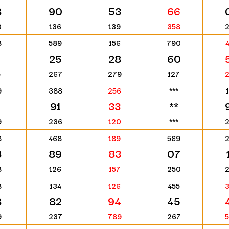
8
90
53
66
0
136
139
358
8
589
156
790
25
28
60
5
267
279
127
9
388
256
***
91
33
**
9
236
120
***
8
468
189
569
8
89
83
07
8
126
157
250
8
134
126
455
8
82
94
45
9
237
789
267