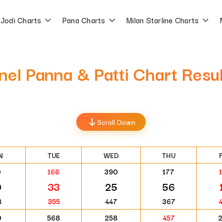
Jodi Charts
Pana Charts
Milan Starline Charts
nel Panna & Patti Chart Resul
Scroll Down
N
TUE
WED
THU
0
166
390
177
0
33
25
56
8
355
447
367
0
568
258
457