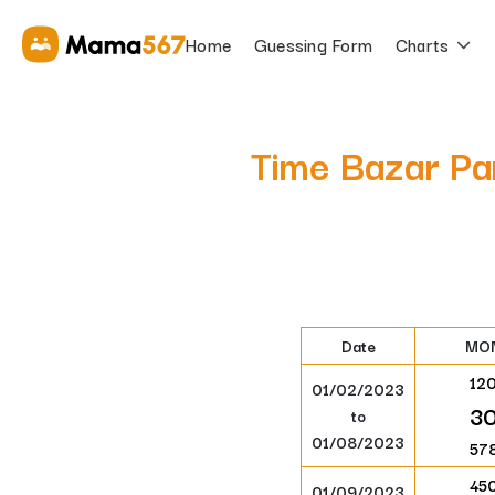
Home
Guessing Form
Charts
Time Bazar Pa
Date
MO
12
01/02/2023
3
to
01/08/2023
57
45
01/09/2023