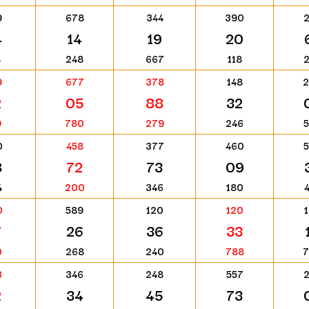
9
678
344
390
4
14
19
20
8
248
667
118
9
677
378
148
2
05
88
32
9
780
279
246
0
458
377
460
8
72
73
09
4
200
346
180
0
589
120
120
7
26
36
33
0
268
240
788
3
346
248
557
2
34
45
73